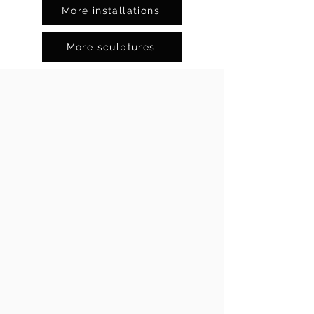
More installations
More sculptures